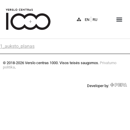
EN
RU
1_auksto_planas
© 2018-2026 Verslo centras 1000. Visos teisės saugomos.
Privatumo
politika
.
Developer by: